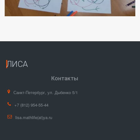
ЛИСА
Контакты
Санкт-Петербург
,
ул. Дыбенко 5/1
+7
(812) 954-55-44
lisa.mathlife(at)ya.ru