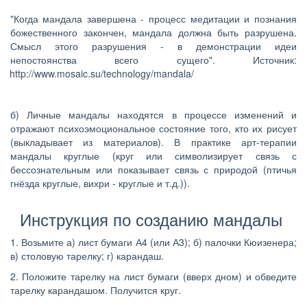
"Когда мандала завершена - процесс медитации и познания
божественного закончен, мандала должна быть разрушена.
Смысл этого разрушения - в демонстрации идеи
непостоянства всего сущего". Источник:
http://www.mosaic.su/technology/mandala/
б) Личные мандалы находятся в процессе изменений и
отражают психоэмоциональное состояние того, кто их рисует
(выкладывает из материалов). В практике арт-терапии
мандалы круглые (круг или символизирует связь с
бессознательным или показывает связь с природой (птичья
гнёзда круглые, вихри - круглые и т.д.)).
Инструкция по созданию мандалы
1. Возьмите а) лист бумаги А4 (или А3); б) палочки Кюизенера;
в) столовую тарелку; г) карандаш.
2. Положите тарелку на лист бумаги (вверх дном) и обведите
тарелку карандашом. Получится круг.