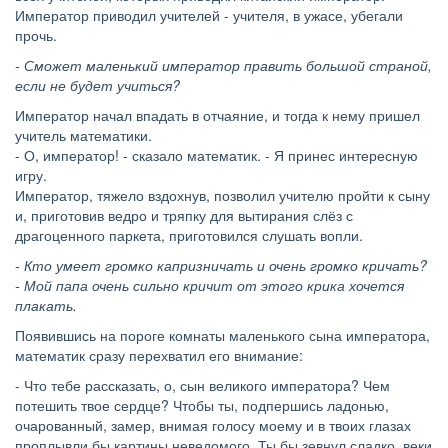
Император
приводил учителей - учителя, в ужасе, убегали
прочь.
- Сможет маленький император править большой страной,
если не будет учиться?
Император начал впадать в отчаяние, и тогда к нему пришел
учитель математики.
- О, император! - сказало математик. - Я принес интересную
игру.
Император, тяжело вздохнув, позволил учителю пройти к сыну
и, приготовив ведро и тряпку для вытирания слёз с
драгоценного паркета, приготовился слушать вопли.
- Кто умеет громко капризничать и очень громко кричать?
- Мой папа очень сильно кричит от этого крика хочется
плакать.
Появившись на пороге комнаты маленького сына императора,
математик сразу перехватил его внимание:
- Что тебе рассказать, о, сын великого императора? Чем
потешить твое сердце? Чтобы ты, подпершись ладонью,
очарованный, замер, внимая голосу моему и в твоих глазах
проплывли бы картины неведомого. Ты бы зевнул сладко, веки