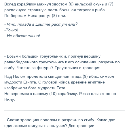
Вслед кораблику махнул хвостом (6) нильский окунь и (7)
распахнула страшную пасть большая тигровая рыба.
По берегам Нила растут (8) ели.
- Что, правда в Египте растут ели?
-Точно!
- Не обязательно!
- Возьми большой треугольник и, пригнув вершину
равнобедренного треугольника к его основанию, разрежь по
сгибу. Что это за фигуры? Треугольник и трапеция.
Над Нилом пролетела священная птица (9) ибис, символ
мудрости Египта. С головой ибиса древние египтяне
изображали бога мудрости Тота.
Но вернемся к нашему (10) кораблику. Резво плывет он по
Нилу,
- Сложи трапецию пополам и разрежь по сгибу. Какие две
одинаковые фигуры ты получил?
Две трапеции.