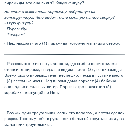
пирамиды. что она видит? Какую фигуру?
На стол я выставила пирамиду, собранную из
конструктора. Что видим, если смотрм на нее сверху?
какую фигуру?
- Пирамиду!
- Танграм!
- Наш квадрат - это (1) пирамида, которую мы видим сверху.
- Разрежь этот лист по диагонали, где сгиб, и посмотри: мы
отошли от пирамиды вдаль и видим - стоят (2) две пирамиды.
Время около пирамид течет неспешно, песка в пустыне много
- (3) песочные часы.
Над пирамидами порхает (4) бабочка,
она подняла сильный ветер. Порыв ветра подхватил (5)
кораблик, плывущий по Нилу.
- Возьми один треугольник, согни его пополам, а потом сделай
разрез. Теперь у тебя в руках один большой треугольник и два
маленьких
треугольника.