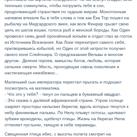
тихонько сомкнулись, чтобы погрузить тебя в сон,
продолжающий странствия по чудным мирам. Монотонным
напевом втекали бы в тебя слова о том как Ёка Тор пошел на
рыбалку на Мидгардского змея, как волк Фенрир грызет свою
цепь из шагов кошки, голоса рыб и женской бороды. Как Один
провисел семь дней пронзённый копьём и отдал глаз за глоток
из Источника Всезнания. Как Локи перехитрил самого себя,
притворившись кобылой, но Один от этой хитрости получил
своего коня Слейпнира. О предсказании Вельвы и многом
другом.. Деяния героев, замыслы богов, любовь, которая
сильнее смерти. Месть, проходящая сквозь поколения и
настигающая неизбежно...
Маленький сын императора перестал прыгать и подошел
посмотреть на математика.
- Что это у тебя? - ткнул он пальцем в бумажный квадрат.
- Это сказка о далёкой африканской стране.
Утром солнце
озаряет просторы нильских берегов, вдоль которых тянутся к
небу финиковые пальмы. По Нилу плывут лотосы, щелкают
зубами крокодилы, щебечут птицы. Жизнь на берегах Нила
оттеняет пустыню, таящую в себе пирамиды.
Священная птица ибис, с высоты полета смотрит на