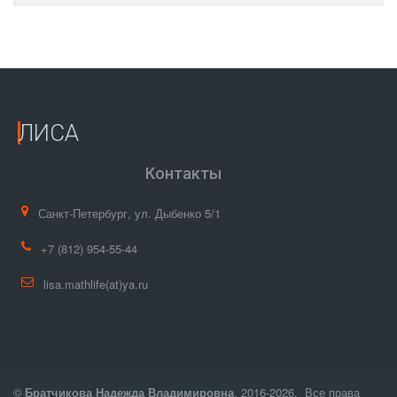
ЛИСА
Контакты
Санкт-Петербург
,
ул. Дыбенко 5/1
+7
(812) 954-55-44
lisa.mathlife(at)ya.ru
© 
Братчикова Надежда Владимировна
, 2016-2026.  Все права 